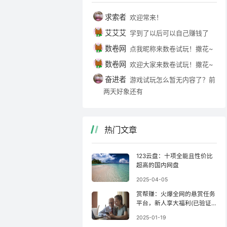
求索者
欢迎常来！
艾艾艾
学到了以后可以自己赚钱了
数卷网
点我昵称来数卷试玩！撒花~
数卷网
欢迎大家来数卷试玩！撒花~
奋进者
游戏试玩怎么暂无内容了？前
两天好象还有
热门文章
123云盘：十项全能且性价比
超高的国内网盘
2025-04-05
赏帮赚：火爆全网的悬赏任务
平台，新人享大福利(已验证
收款)！
2025-01-19