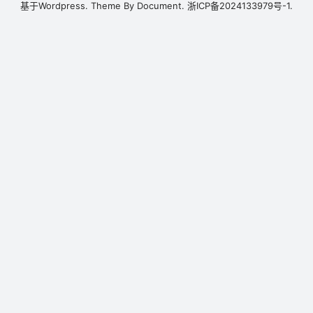
基于
Wordpress.
Theme By
Document.
浙ICP备2024133979号-1.