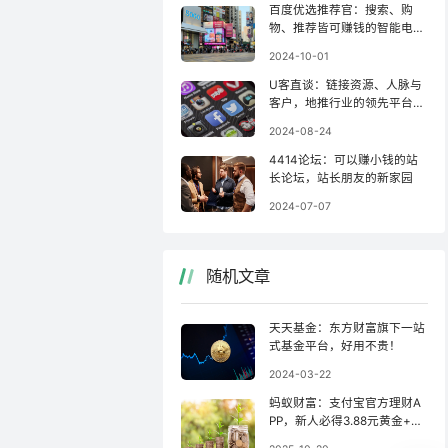
百度优选推荐官：搜索、购
物、推荐皆可赚钱的智能电商
联盟
2024-10-01
U客直谈：链接资源、人脉与
客户，地推行业的领先平台之
一！
2024-08-24
4414论坛：可以赚小钱的站
长论坛，站长朋友的新家园
2024-07-07
随机文章
天天基金：东方财富旗下一站
式基金平台，好用不贵！
2024-03-22
蚂蚁财富：支付宝官方理财A
PP，新人必得3.88元黄金+抽
奖！