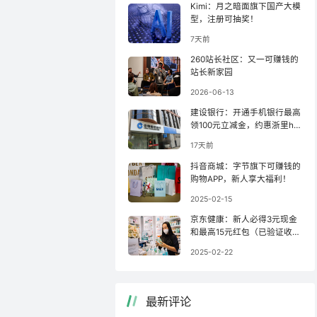
Kimi：月之暗面旗下国产大模
型，注册可抽奖！
7天前
260站长社区：又一可赚钱的
站长新家园
2026-06-13
建设银行：开通手机银行最高
领100元立减金，约惠浙里ha
o羊毛！
17天前
抖音商城：字节旗下可赚钱的
购物APP，新人享大福利！
2025-02-15
京东健康：新人必得3元现金
和最高15元红包（已验证收
款）！
2025-02-22
最新评论