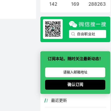
lear Horizo
142
169
288263
扩大美国公司规模。收购后的
办事处共同组成舆观
，支持中文。调查单价
舆观官网：http
开始】、再点【下一步】，
订阅本站，随时关注最新动态！
确认订阅
最近更新