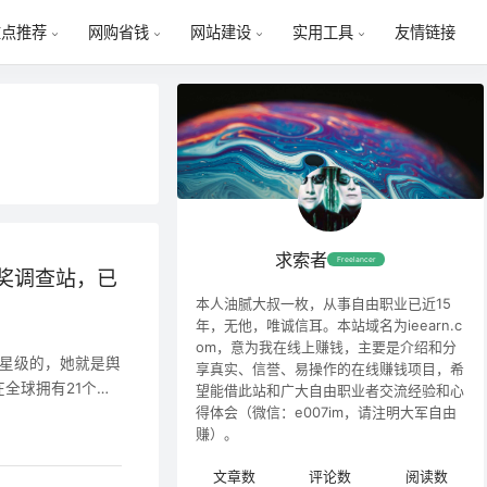
友情链接
重点推荐
网购省钱
网站建设
实用工具
求索者
Freelancer
有奖调查站，已
本人油腻大叔一枚，从事自由职业已近15
年，无他，唯诚信耳。本站域名为ieearn.c
om，意为我在线上赚钱，主要是介绍和分
5星级的，她就是舆
享真实、信誉、易操作的在线赚钱项目，希
团在全球拥有21个分
望能借此站和广大自由职业者交流经验和心
得体会（微信：e007im，请注明大军自由
年舆观YouGov
赚）。
张并相继收购了位于
apera)三家市场调
文章数
评论数
阅读数