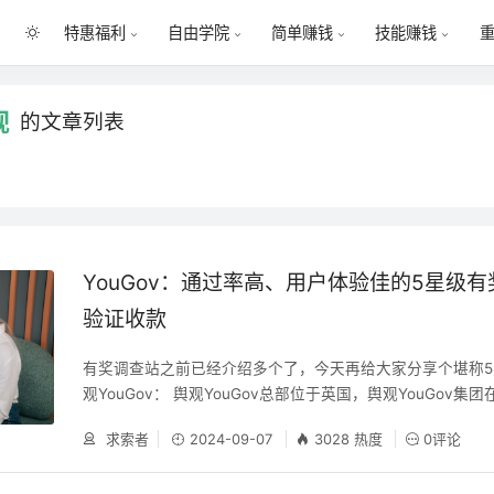
特惠福利
自由学院
简单赚钱
技能赚钱
观
的文章列表
YouGov：通过率高、用户体验佳的5星级
验证收款
有奖调查站之前已经介绍多个了，今天再给大家分享个堪称
观YouGov： 舆观YouGov总部位于英国，舆观YouGov集
公司，地域横跨英国、美国、欧洲、北欧以及中东地区。 2006
求索者
2024-09-07
3028 热度
0评论
收购了位于迪拜的一家市场调查公司(Siraj)并于2007年扩
美国(Polimetrix)、德国(Psychonomics)和斯堪的纳维亚(Z