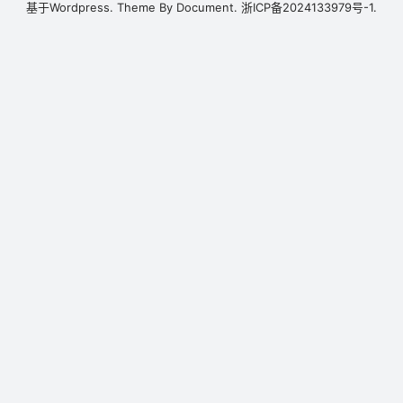
基于
Wordpress.
Theme By
Document.
浙ICP备2024133979号-1.