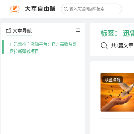
大军自由赚
🗂️ 文章导航
标签：
迅
1. 迅雷推广激励平台：官方高收益网
共1篇文章
盘拉新赚钱项目
联盟赚钱