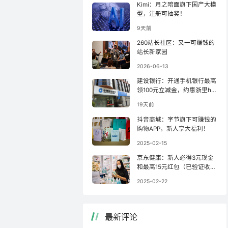
Kimi：月之暗面旗下国产大模
型，注册可抽奖！
9天前
260站长社区：又一可赚钱的
站长新家园
2026-06-13
建设银行：开通手机银行最高
领100元立减金，约惠浙里ha
o羊毛！
19天前
抖音商城：字节旗下可赚钱的
购物APP，新人享大福利！
2025-02-15
京东健康：新人必得3元现金
和最高15元红包（已验证收
款）！
2025-02-22
最新评论