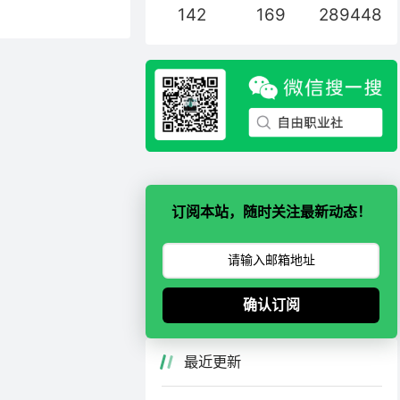
142
169
289448
，并用迅雷账号登录(没
【平台介绍】，了
有稀缺性的学习资
雷云盘，分享含文
、博客、网站、短
推广成功，如下图
，查看收益并点
订阅本站，随时关注最新动态！
确认订阅
最近更新