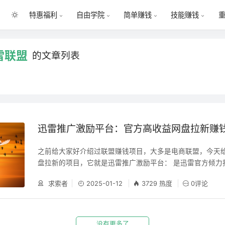
特惠福利
自由学院
简单赚钱
技能赚钱
雷联盟
的文章列表
迅雷推广激励平台：官方高收益网盘拉新赚
之前给大家好介绍过联盟赚钱项目，大多是电商联盟，今天
盘拉新的项目，它就是迅雷推广激励平台： 是迅雷官方倾力
领先的推广激励平台。只需三步，轻松拿激励！分享你的云盘
求索者
2025-01-12
3729 热度
0评论
件并安装迅雷APP-领取激励。为什么选择迅雷？①操作简
令，分享到社交平台，即可坐等收钱；②安全可靠：上市企
联网品牌。迅雷的优势：⑴免费加入推广：0手续费；⑵分
由；⑶超高收益：可信赖第三方数据监控；⑷快速提现：提现
没有更多了