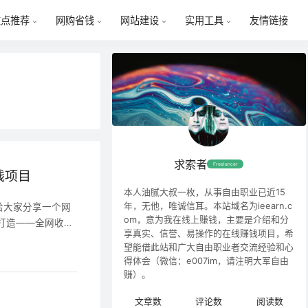
友情链接
重点推荐
网购省钱
网站建设
实用工具
求索者
Freelancer
钱项目
本人油腻大叔一枚，从事自由职业已近15
年，无他，唯诚信耳。本站域名为ieearn.c
给大家分享一个网
om，意为我在线上赚钱，主要是介绍和分
打造——全网收益
享真实、信誉、易操作的在线赚钱项目，希
-用户转存你的文
望能借此站和广大自由职业者交流经验和心
单：仅需配置口
得体会（微信：e007im，请注明大军自由
业，历史悠久的互
赚）。
享获利：推广更自
文章数
评论数
阅读数
无门槛。 1、打