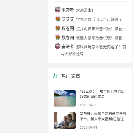
求索者
欢迎常来！
艾艾艾
学到了以后可以自己赚钱了
数卷网
点我昵称来数卷试玩！撒花~
数卷网
欢迎大家来数卷试玩！撒花~
奋进者
游戏试玩怎么暂无内容了？前
两天好象还有
热门文章
123云盘：十项全能且性价比
超高的国内网盘
2025-04-05
赏帮赚：火爆全网的悬赏任务
平台，新人享大福利(已验证
收款)！
2025-01-19