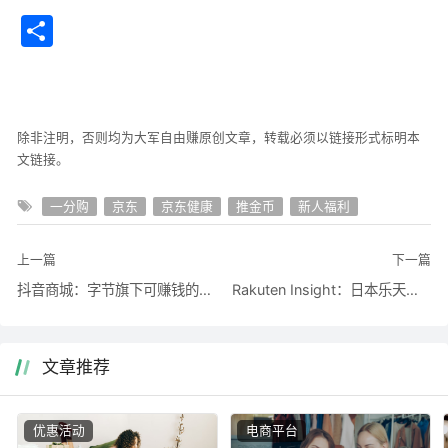
分享
t
bo
ok
除非注明，否则均为大军自由赚原创文章，转载必须以链接形式标明本
文链接。
一分购
京东
京东健康
推金币
新人福利
上一篇
下一篇
抖音商城：字节旗下可赚钱的购物APP，新人享大福利！
Rakuten Insight：日本乐天集团旗下5星级中文调查站，已验证收款
文章推荐
优惠活动
电商平台