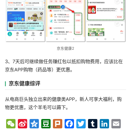
京东健康2
3、7天后可继续做任务赚红包以抵扣购物费用，应该比在
京东APP购物（药品等）更优惠。
京东健康综评
从电商巨头独立出来的健康类APP，新人可享大福利，购
物更优惠，这个羊毛可以薅下。
We
Sina
Qzo
Dou
Plur
Fac
Twit
Tum
Link
Em
Cha
Wei
ne
ban
k
ebo
ter
blr
edIn
ail