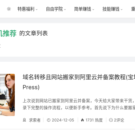
特惠福利
自由学院
简单赚钱
技能赚钱
机推荐
的文章列表
章
域名转移且网站搬家到阿里云并备案教程(宝塔
Press)
上次说到网站已搬家到阿里云并备案，今天给大家带来干货
录下完整的操作流程，以便新手参考。首先说下为什么要搬家
站域名和主机快到期了；2、阿里云的99套餐很实惠；3、
求索者
2024-12-05
1731 热度
2评论
速度不理想，换国内的更快；4、国外的域名和主机不能备案
收录不理想，不利于SEO。下面就给大家分享下具体的操作