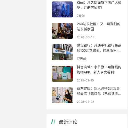
Kimi：月之暗面旗下国产大模
型，注册可抽奖！
7天前
260站长社区：又一可赚钱的
站长新家园
2026-06-13
建设银行：开通手机银行最高
领100元立减金，约惠浙里ha
o羊毛！
17天前
抖音商城：字节旗下可赚钱的
购物APP，新人享大福利！
2025-02-15
京东健康：新人必得3元现金
和最高15元红包（已验证收
款）！
2025-02-22
最新评论