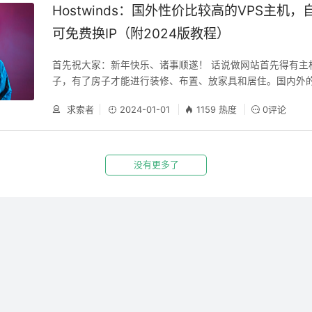
长，建议耐心看完（新站也可参考此教程）： 一、点阿里云
Hostwinds：国外性价比较高的VPS主机
页面下方的转入流程（重点）、转入价格（目前.com是80
可免费换IP（附2024版教程）
里云优势，如下图： 二、按转入流程一步步操作并提交，一
中的①转入前的准备和②转入提交，其他系统会自动验证，大
首先祝大家：新年快乐、诸事顺遂！ 话说做网站首先得有主
转入； 三、注意事项：1、一般域名距离申请日需超过60天‌
子，有了房子才能进行装修、布置、放家具和居住。国内外
需超过15天‌；2、必须准备已认证实名模板，提交转入时必
中国外的一些VPS性价比较高，性能高于虚拟主机，价格也
商处申请转移密码需解锁域名；4、转入页面有详细步骤和
求索者
2024-01-01
1159 热度
0评论
多少，只是不能备案。今天给大家介绍 一款国外的VPS主机--Hos
了），有问题可随时咨询客服。 一、提交域名转入后，不用
stwinds公司成立于2010年，已运营了第14个年头，总部
阿里云主机。点阿里云主机购买页面，选择性价比最高的是99
要产品包括：虚拟主机、VPS、独立服务器，其中虚拟主机独享
服务器ECS
实际上是cloud hosting，特点就是SLA即在线率特别高，官网
没有更多了
基本上不会掉线；数据中心有三个，分别是美国的西雅图和
的阿姆斯特丹；支持支付宝、Paypal和虚拟货币付款。 Host
的后起之秀，其口碑一直很好，所有的主机都会采取自动的全
用的是SSD硬盘（相对于传统的硬盘传送文件会快很多），免
费域名、免费独立ip等等，重点是价格还不贵！ 在搬瓦工和Vu
烂的情况下，Hostwinds绝对是一个很好的替代！特别是Hostw
9