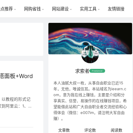
友情链接
重点推荐
网购省钱
网站建设
实用工具
求索者
Freelancer
面板+Word
本人油腻大叔一枚，从事自由职业已近15
年，无他，唯诚信耳。本站域名为ieearn.c
om，意为我在线上赚钱，主要是介绍和分
，以教程的形式记
享真实、信誉、易操作的在线赚钱项目，希
到阿里云：1、网
望能借此站和广大自由职业者交流经验和心
得体会（微信：e007im，请注明大军自由
网站部分地区的访问
赚）。
；5、未备案网站
流程，篇幅有点
文章数
评论数
阅读数