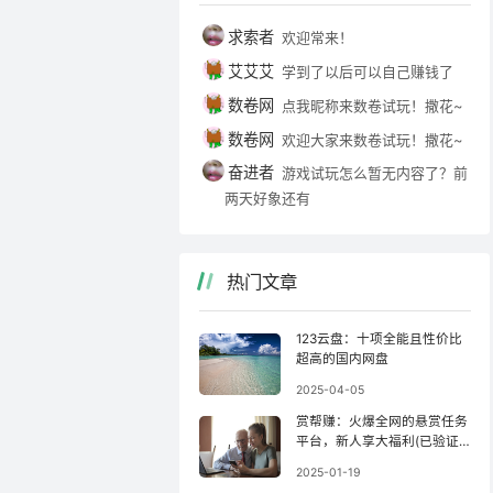
求索者
欢迎常来！
艾艾艾
学到了以后可以自己赚钱了
数卷网
点我昵称来数卷试玩！撒花~
数卷网
欢迎大家来数卷试玩！撒花~
奋进者
游戏试玩怎么暂无内容了？前
两天好象还有
热门文章
123云盘：十项全能且性价比
超高的国内网盘
2025-04-05
赏帮赚：火爆全网的悬赏任务
平台，新人享大福利(已验证
收款)！
2025-01-19