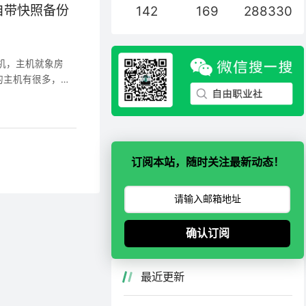
域名转移，先看下
，自带快照备份
142
169
288330
元）、转入规则和阿
般只需要完成上图
约5~7天可完成
机，主机就象房
、域名距离到期日
的主机有很多，其
须勾选；3、原注册
比虚拟主机贵不了
教程（不再啰嗦
twinds： Ho
干等，可以先购买
位于美国西雅图；主
元或199元的云
一个IP，VPS
写的99.9999%，
订阅本站，随时关注最新动态！
达拉斯，还有荷兰
winds算是主机界
球CDN加速，采
费SSL证书、免
确认订阅
ltr都快被国人用
inds的月付$4.
最近更新