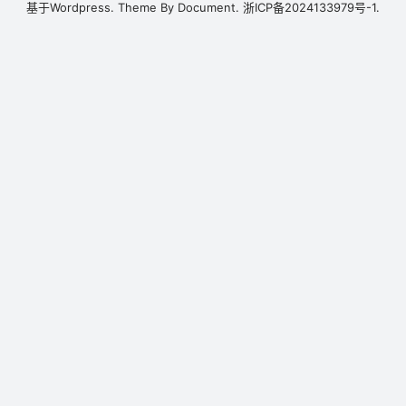
基于
Wordpress.
Theme By
Document.
浙ICP备2024133979号-1.