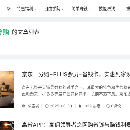
特惠福利
自由学院
简单赚钱
技能赚钱
分购
的文章列表
章
京东一分购+PLUS会员+省钱卡，实惠到家
京东无疑是天猫最强劲的对手之一，其最大的特色和优势就
此和淘天、拼多多等展开差异化竞争，长期不落下风。京东
成为我首选网购平台，很大 一部分原因是其自营商品比较靠
求索者
2025-06-30
1029 热度
0评论
说说这个京东： 京东（股票代码：JD），中国自营式电商
担任京东集团董事局主席，许冉任京东集团首席执行官兼执
设有京东商城、京东金融、拍拍网、京东智能、O2O及海外事
高省APP：高佣领导者之网购省钱与赚钱利
6月18日，刘强东在中关村成立京东公司 。2014年5月在美