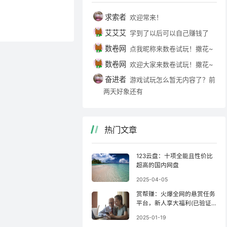
折】天天抽红包，
尽享购物实惠与乐
求索者
欢迎常来！
家居日用... 平
艾艾艾
学到了以后可以自己赚钱了
，精选好货】依托
数卷网
点我昵称来数卷试玩！撒花~
，告别盲目下单，
畅。搜商品、去下
数卷网
欢迎大家来数卷试玩！撒花~
手机浏览器扫描下方
奋进者
游戏试玩怎么暂无内容了？前
通知，点【立即参
两天好象还有
取新人奖励，找到5
热门文章
123云盘：十项全能且性价比
超高的国内网盘
2025-04-05
赏帮赚：火爆全网的悬赏任务
平台，新人享大福利(已验证
收款)！
2025-01-19