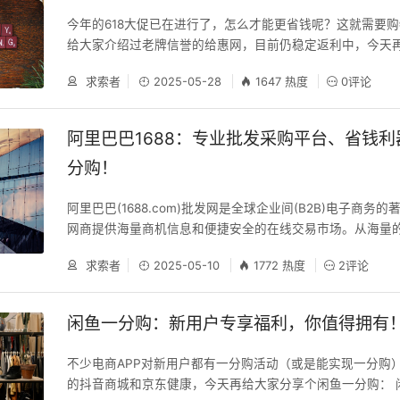
易所挂牌上市。2017年初，京东集团全面向技术转型，迄今
今年的618大促已在进行了，怎么才能更省钱呢？这就需要
了1456亿元用于技术研发。2020年6月，京东集团在香港联
给大家介绍过老牌信誉的给惠网，目前仍稳定返利中，今天
23年9月，全国工商联发布《2023中国民营企业500强榜
新晋高佣平台，这就是近年来非常火爆的高省APP： 高省A
第1位。2024京东年收入11588亿元。2025年6月17日，
求索者
2025-05-28
1647 热度
0评论
有限公司旗下的一款电商导购应用，为用户打造一个电商购
巨头“杀入”万亿级家装市场。 京东JD.COM-专业的综合网
可以在这个APP中领取主流商城的商品隐藏优惠券和生活服
供正品低价的购物选择、优质便捷的服务体验。商品来自全
获得返利。基于第三方电商平台海量数据挖掘与分析，“高省”
家，囊括家电、手机、电脑、服装、居家、母婴、美妆、
阿里巴巴1688：专业批发采购平台、省钱
作、分享等方式，为消费者打通吃喝玩乐购全场景全业态，
分购！
省心省力，为平台和品牌方导流创造收入，拓展了商家新的销
p逐渐构筑起了集各大主流电商平台，外卖平台，旅游、票
阿里巴巴(1688.com)批发网是全球企业间(B2B)电子商务
频生活服务全场景的线上生活商城。高省推出万件大额内部
网商提供海量商机信息和便捷安全的在线交易市场。从海量
目前涵盖的品类包括；服装鞋帽、母婴玩具、日用家居、手
新品、优质好商，为买家采购批发提供风向标。优质折扣货
乐、旅游度假等全品类。是年度优选省钱和副业优惠券导购
求索者
2025-05-10
1772 热度
2评论
抢，进货更省心，采购批发就上阿里巴巴！阿里巴巴1688是
宝京东拼多多抖音快手等优质合作伙伴。全网购物高佣返利省
发采购平台，云集了大量的淘宝卖家、天猫商城卖家、微店
单一年省几千元。 【APP特色】1、实拍验货；2、品质严选
千牛用户、旺旺卖家（旺信）、线下致富创业开店者,义乌购
4、专题购物。 高省功
闲鱼一分购：新用户专享福利，你值得拥有
机下载阿里巴巴APP也可帮助微商、微店网购识货挑货，招
代发，服装批发等业务。用户可在平台上找到各种品类货源
不少电商APP对新用户都有一分购活动（或是能实现一分购
装、母婴、家装建材、玩具、家居用品、日用百货、手机壳批发等
的抖音商城和京东健康，今天再给大家分享个闲鱼一分购： 
m以批发采购业务为核心，通过专业化运营，完善客户体验