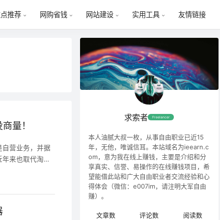
友情链接
重点推荐
网购省钱
网站建设
实用工具
求索者
Freelancer
没商量！
本人油腻大叔一枚，从事自由职业已近15
年，无他，唯诚信耳。本站域名为ieearn.c
是自营业务，并据
om，意为我在线上赚钱，主要是介绍和分
近年来也取代淘天
享真实、信誉、易操作的在线赚钱项目，希
谱。今天就来详细
望能借此站和广大自由职业者交流经验和心
企业，创始人刘强东
得体会（微信：e007im，请注明大军自由
行董事。京东旗下
赚）。
业部等。1998年
器
文章数
评论数
阅读数
国纳斯达克证券交