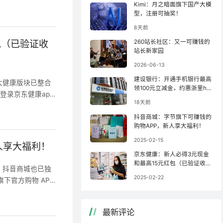
易市场。2012
Kimi：月之暗面旗下国产大模
8特色与优势：①源
”更名为“闲鱼”。
型，注册可抽奖！
，精准匹配；④微
收款后寄售二手硬件
8天前
1、手机应用商店
务，涵盖奢品、手机
PP内搜索【y73
包（已验证收
260站长社区：又一可赚钱的
则实现了社区自
站长新家园
鲜市场”频道，包含
2026-06-13
务，卖家通过提交
建设银行：开通手机银行最高
大健康版块已整合
24年4月，闲鱼
领100元立减金，约惠浙里ha
登录京东健康ap
，闲鱼的注册用户数破
o羊毛！
18天前
面就给大家分享下：
，闲鱼的日均GMV
年5月成立，202
布、买卖、收藏各
抖音商城：字节旗下可赚钱的
购物APP，新人享大福利！
618（人民币柜
1月11日，京东健
2025-02-15
人享大福利！
京东金融APP扫描下
京东健康：新人必得3元现金
后，点左上方【更
和最高15元红包（已验证收
，抖音商城也已独
款）！
安装并登录京东健
2025-02-22
下官方购物 AP
可得3.01元微
品浏览、商品选
，连续7天完成【每
P，随时随地，购
用于购物（可实现
最新评论
人首单立减，商品
购物费用，应该比在