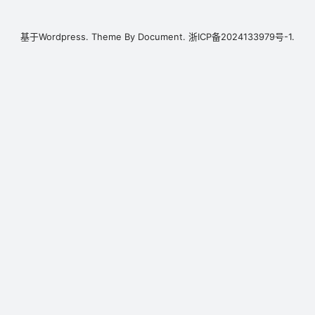
基于
Wordpress.
Theme By
Document.
浙ICP备2024133979号-1.