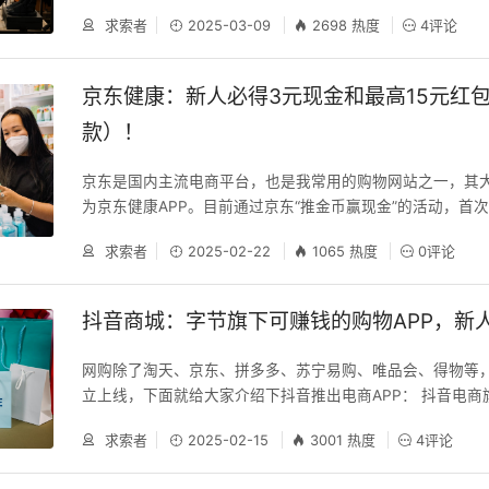
旗下闲置交易平台，也是是中国最大的消费者社区和二手商品交
子商务的业务模式，让天下没有难做的生意。阿里巴巴168
求索者
2025-03-09
2698 热度
4评论
年10月，闲鱼的前身“淘宝二手”上线。2014年6月，“淘宝二手
头厂家，特惠让利；②丰富货源，每日更新；③找货神器
闲鱼为用户推出“信用速卖”功能允许信用分超600的用户先
商爆款团，潮流早知道；⑤爆款风云榜，潮流新品抢先购。 
设备。 闲鱼设有“会玩”社区。 此外，闲鱼推出“无忧购”服
搜索下载安装阿里巴巴APP，用淘宝账号登录； 2、阿里巴巴A
京东健康：新人必得3元现金和最高15元红
数码等领域，提供“包真、包退、包邮”的保障。 闲鱼小法庭
74】
款）！
治，用户作为评审员参与纠纷评定。2023年，闲鱼新增“海
拼单、交换等多样化功能。2023年9月，闲鱼推出“帮卖”服
京东是国内主流电商平台，也是我常用的购物网站之一，其
订单、确认质检结果和价格、确认参与帮卖三步完成交易。20
为京东健康APP。目前通过京东“推金币赢现金”的活动，首次
月活用户已达1.62亿，同比增长19.1%。截至2024年11月
p，必得3元微信零钱+连续签到7天最高领15元红包！，下
6亿，闲鱼年度的用户复合增长率已经接近30%。2024年初
求索者
2025-02-22
1065 热度
0评论
京东健康是京东集团旗下专注于医疗健康业务的子集团，2019
突破10亿元。闲鱼也是一个趣味生活社区，你可以在这里发
0年12月登陆香港联交所，股份代号：6618（港币柜台）和86
种闲置物品，也可以分享技能、兴趣与经
台）。2024年上半年，京东健康总收入为283亿元；2025年
抖音商城：字节旗下可赚钱的购物APP，新
康首次发布了医疗大模型产品体系“AI 京医”。 1、用京东或
图中二维码，进入活动，点击最下方【推金币】，用完次数
网购除了淘天、京东、拼多多、苏宁易购、唯品会、得物等
多次数】，找到【登录京东健康APP】，点【去完成】下载
立上线，下面就给大家介绍下抖音推出电商APP： 抖音电商旗
康APP推金币，会弹出【恭喜获得现金打款】，点【立即提现】
P，隶属于北京抖音科技有限公司。汇集精选好物，提供商
信零钱，如下图： 2、回京东健康APP首页点【签到奖励】
求索者
2025-02-15
3001 热度
4评论
购、订单管理、好物分享等电商功能。现在下载抖音商城AP
日限时福利（签到）】和【做任务赚奖励】，领取的红包可
物无忧，让美好生活触手可得！ 【新人立减，首单包邮】新
一分购），如下图： 3、7天后可继续做任务赚红包以抵扣