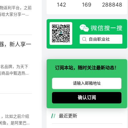
142
169
288848
京东体系已经投入
购物返利平台，之前
交所二次上市。20
再给大家分享一个
单》，京东位列榜单
PP是杭州长孚科技
京东收购生活家，电商
物优惠平台，用户
上购物商城，为您提
务平台优惠券以及
球数十万品牌商
APP通过内容制
利器，新人享一
让消费者省钱省时
售渠道。高省ap
务、出行、加油等高
的著名品牌，为天下
优惠券，合作商家
订阅本站，随时关注最新动态！
的商品中甄选热销
机数码、餐饮娱
源，爆款清仓开
社交电商平台、淘
专业的B2B电商批
钱APP，领券下
卖家、微商卖家、
；3、舒适体验；
确认订阅
批发卖家，通过手
！
商加盟，支持一件
（时尚女装、男
最近更新
），比如之前介绍
）。1688.co
闲鱼，是阿里巴巴
，全面优化企业电