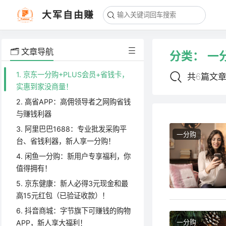
大军自由赚
🗂️ 文章导航
分类：
一
1. 京东一分购+PLUS会员+省钱卡，
共6篇文
实惠到家没商量！
2. 高省APP：高佣领导者之网购省钱
与赚钱利器
3. 阿里巴巴1688：专业批发采购平
一分购
台、省钱利器，新人享一分购！
4. 闲鱼一分购：新用户专享福利，你
值得拥有！
5. 京东健康：新人必得3元现金和最
高15元红包（已验证收款）！
6. 抖音商城：字节旗下可赚钱的购物
一分购
APP，新人享大福利！