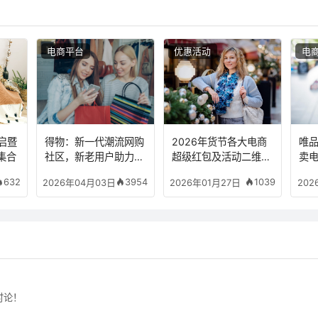
电商平台
优惠活动
电
开启暨
得物：新一代潮流网购
2026年货节各大电商
唯
集合
社区，新老用户助力有
超级红包及活动二维码
卖
奖！
集合
运
632
3954
1039
2026年04月03日
2026年01月27日
202
讨论！