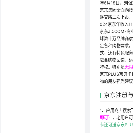
年6月18日，刘
京东集团全面向技
联交所二次上市。
024京东年收入1
京东JD.COM
球数十万品牌商
足各种购物需求
式，还有特色服务
包含购物回馈、
特权。特别是
无限
京东PLUS京典
物的朋友强烈建
京东注册
1、应用商店搜索
即可）
，老用户可
卡还可送京东PL