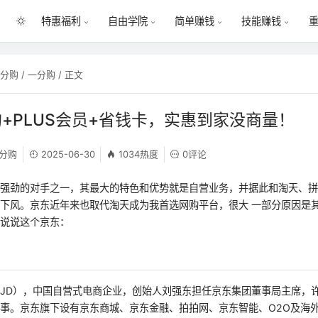
特惠福利
自由学院
简单赚钱
技能赚钱
一分购
/
一分购
/ 正文
+PLUS会员+省钱卡，实惠到家没商量！
分购
2025-06-30
1034热度
0评论
最强劲的对手之一，其最大的特色和优势就是自营业务，并据此和淘天、
下风。京东近年来也取代淘天成为我首选网购平台，很大 一部分原因是
细说说这个京东：
JD），中国自营式电商企业，创始人刘强东担任京东集团董事局主席，
事。京东旗下设有京东商城、京东金融、拍拍网、京东智能、O2O及海外