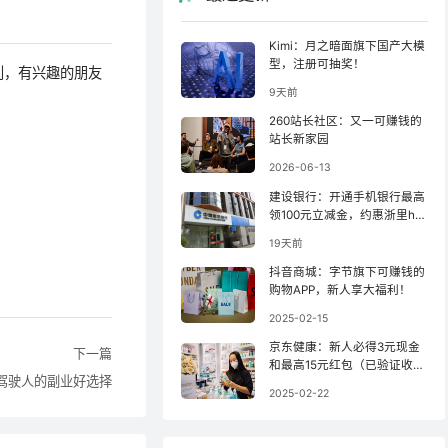
Kimi：月之暗面旗下国产大模
型，注册可抽奖！
利，有兴趣的朋友
9天前
260站长社区：又一可赚钱的
站长新家园
2026-06-13
建设银行：开通手机银行最高
领100元立减金，约惠浙里ha
o羊毛！
19天前
抖音商城：字节旗下可赚钱的
购物APP，新人享大福利！
2025-02-15
京东健康：新人必得3元现金
下一篇
和最高15元红包（已验证收
驾驶人的副业好选择
款）！
2025-02-22