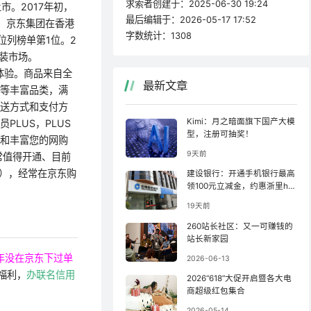
求索者创建于：
2025-06-30 19:24
市。2017年初，
最后编辑于：
2026-05-17 17:52
月，京东集团在香港
字数统计：
1308
位列榜单第1位。2
家装市场。
体验。商品来自全
最新文章
鲜等丰富品类，满
配送方式和支付方
Kimi：月之暗面旗下国产大模
LUS，PLUS
型，注册可抽奖！
升和丰富您的网购
9天前
常值得开通、目前
），经常在京东购
建设银行：开通手机银行最高
领100元立减金，约惠浙里ha
o羊毛！
19天前
260站长社区：又一可赚钱的
站长新家园
年没在京东下过单
2026-06-13
福利，
办联名信用
2026“618”大促开启暨各大电
商超级红包集合
2026-05-14