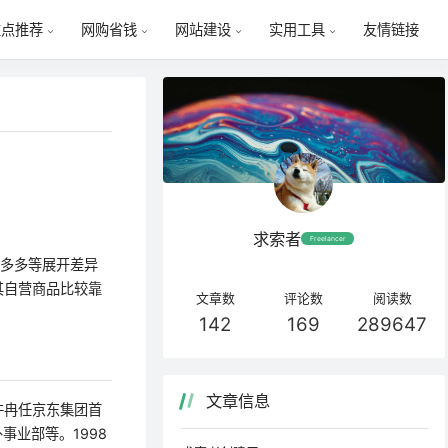
友情链接
重点推荐
网购省钱
网站建设
实用工具
求索者
Freelancer
拼多多等展开差异
其自营商品比较靠
文章数
评论数
阅读数
142
169
289647
文章信息
许冉任京东集团首
事业部等。1998