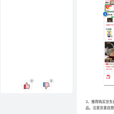
0
0
3、推荐购买京东
品。注意京喜自