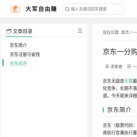
大军自由赚
🗂️ 文章目录
现在位置:
首页
/
京东简介
京东一分购
京东注册与省钱
京东综评
求索者
一
京东无疑是
天猫
化竞争，长期不落
谱。今天就来详
京东简介
京东（股票代码：
席执行官兼执行董