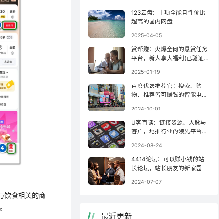
123云盘：十项全能且性价比
超高的国内网盘
2025-04-05
赏帮赚：火爆全网的悬赏任务
平台，新人享大福利(已验证
收款)！
2025-01-19
百度优选推荐官：搜索、购
物、推荐皆可赚钱的智能电商
联盟
2024-10-01
U客直谈：链接资源、人脉与
客户，地推行业的领先平台之
一！
2024-08-24
4414论坛：可以赚小钱的站
长论坛，站长朋友的新家园
2024-07-07
与饮食相关的商
厂。
最近更新