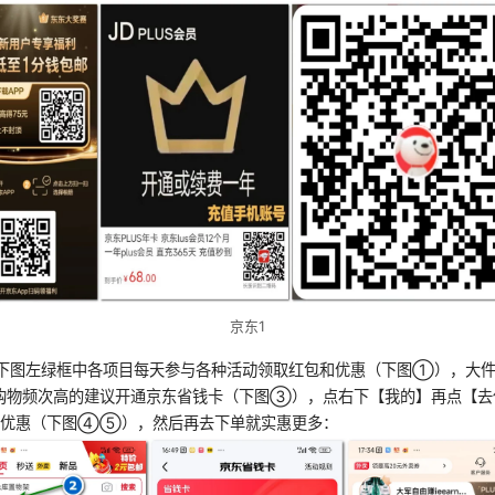
京东1
点下图左绿框中各项目每天参与各种活动领取红包和优惠（下图①），大
购物频次高的建议开通京东省钱卡（下图③），点右下【我的】再点【去
和优惠（下图④⑤），然后再去下单就实惠更多：