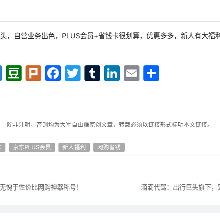
头，自营业务出色，PLUS会员+省钱卡很划算，优惠多多，新人有大福
Qzo
Dou
Plur
Face
Twit
Tum
Link
Emai
分享
ne
ban
k
boo
ter
blr
edIn
l
k
除非注明，否则均为大军自由赚原创文章，转载必须以链接形式标明本文链接。
东
京东PLUS会员
新人福利
网购省钱
合，无愧于性价比网购神器称号！
滴滴代驾：出行巨头旗下，