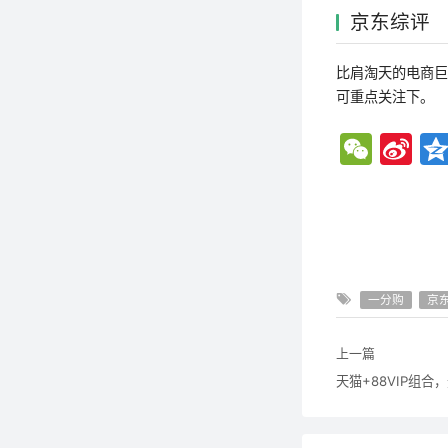
京东综评
比肩淘天的电商巨
可重点关注下。
WeC
Sina
hat
Wei
bo
一分购
京
上一篇
天猫+88VIP组