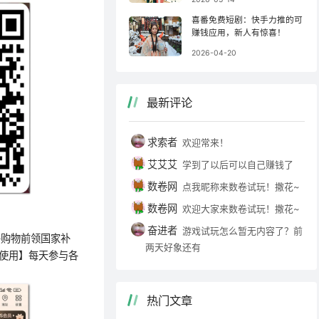
喜番免费短剧：快手力推的可
赚钱应用，新人有惊喜！
2026-04-20
最新评论
求索者
欢迎常来！
艾艾艾
学到了以后可以自己赚钱了
数卷网
点我昵称来数卷试玩！撒花~
数卷网
欢迎大家来数卷试玩！撒花~
奋进者
游戏试玩怎么暂无内容了？前
件购物前领国家补
两天好象还有
使用】每天参与各
热门文章