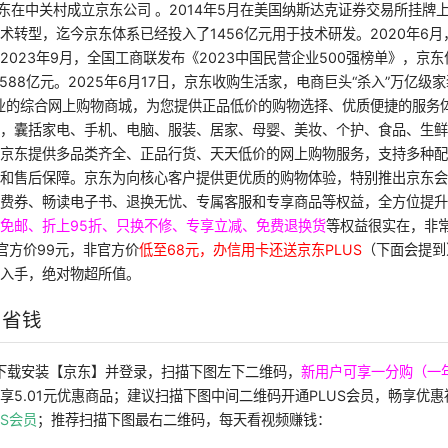
强东在中关村成立京东公司 。2014年5月在美国纳斯达克证券交易所挂牌上
术转型，迄今京东体系已经投入了1456亿元用于技术研发。2020年6
2023年9月，全国工商联发布《2023中国民营企业500强榜单》，京东
1588亿元。2025年6月17日，京东收购生活家，电商巨头“杀入”万亿级
-专业的综合网上购物商城，为您提供正品低价的购物选择、优质便捷的服务
家，囊括家电、手机、电脑、服装、居家、母婴、美妆、个护、食品、生
。京东提供多品类齐全、正品行货、天天低价的网上购物服务，支持多种
和售后保障。京东为向核心客户提供更优质的购物体验，特别推出京东会员P
运费券、畅读电子书、退换无忧、专属客服和专享商品等权益，全方位提
免邮、折上95折、只换不修、专享立减、免费退换货
等权益很实在，非
卡官方价99元，非官方价
低至68元，办信用卡还送京东PLUS
（下面会提到
议入手，绝对物超所值。
与省钱
下载安装【京东】并登录，扫描下图左下二维码，
新用户可享一分购（一
享5.01元优惠商品；建议扫描下图中间二维码开通PLUS会员，畅享优惠
US会员
；推荐扫描下图最右二维码，每天看视频赚钱：