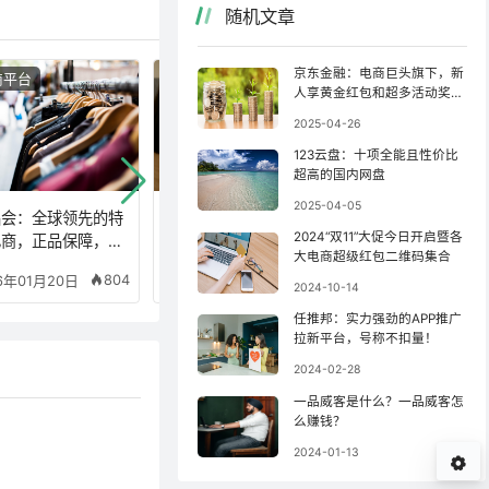
随机文章
京东金融：电商巨头旗下，新
商平台
优惠活动
人享黄金红包和超多活动奖
励！
2025-04-26
123云盘：十项全能且性价比
超高的国内网盘
2025-04-05
品会：全球领先的特
2025双12大促开启暨
2024“双11”大促今日开启暨各
电商，正品保障，幸
各大电商超级红包(补
大电商超级红包二维码集合
红包天天抽！
贴)二维码集合
804
792
6年01月20日
2025年12月08日
2024-10-14
任推邦：实力强劲的APP推广
拉新平台，号称不扣量！
2024-02-28
一品威客是什么？一品威客怎
么赚钱？
2024-01-13