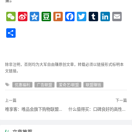
金。
We
Sina
Qzo
Dou
Plur
Fac
Twit
Tum
Link
Em
Cha
Wei
ne
ban
k
ebo
ter
blr
edIn
ail
分享
t
bo
ok
除非注明，否则均为大军自由赚原创文章，转载必须以链接形式标明本
文链接。
优惠福利
广告联盟
爱奇艺i联盟
联盟赚钱
上一篇
下一篇
唯享客：唯品会旗下购物联盟，新人享大福利！
什么值得买：口碑良好的高性价比社区导购平台，又一省钱利器！