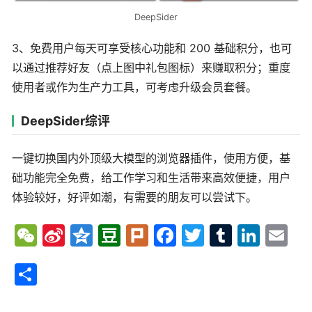
DeepSider
3、免费用户每天可享受核心功能和 200 基础积分，也可
以通过推荐好友（点上图中礼包图标）来赚取积分；重度
使用者或作为生产力工具，可考虑升级会员套餐。
DeepSider综评
一键切换国内外顶级大模型的浏览器插件，使用方便，基
础功能完全免费，给工作学习和生活带来高效便捷，用户
体验较好，好评如潮，有需要的朋友可以尝试下。
We
Sina
Qzo
Dou
Plur
Fac
Twit
Tum
Link
Em
Cha
Wei
ne
ban
k
ebo
ter
blr
edIn
ail
分享
t
bo
ok