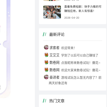
喜番免费短剧：快手力推的可
赚钱应用，新人有惊喜！
2026-04-20
最新评论
求索者
欢迎常来！
艾艾艾
学到了以后可以自己赚钱了
数卷网
点我昵称来数卷试玩！撒花~
数卷网
欢迎大家来数卷试玩！撒花~
奋进者
游戏试玩怎么暂无内容了？前
两天好象还有
热门文章