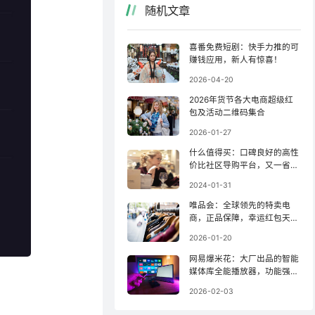
随机文章
喜番免费短剧：快手力推的可
赚钱应用，新人有惊喜！
2026-04-20
2026年货节各大电商超级红
包及活动二维码集合
2026-01-27
什么值得买：口碑良好的高性
价比社区导购平台，又一省钱
利器！
2024-01-31
唯品会：全球领先的特卖电
商，正品保障，幸运红包天天
抽！
2026-01-20
网易爆米花：大厂出品的智能
媒体库全能播放器，功能强
大！
2026-02-03