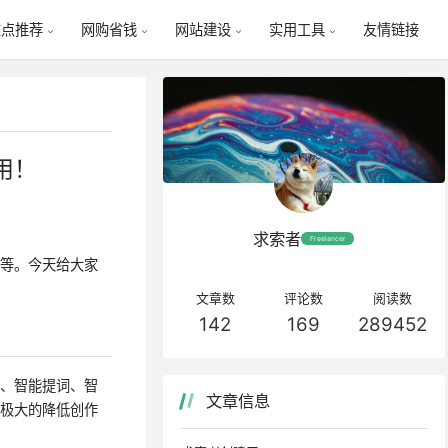
友情链接
重点推荐
网购省钱
网站建设
实用工具
用！
求索者
Freelancer
影等。今天给大家
文章数
评论数
阅读数
142
169
289452
写、智能提词、智
文章信息
，极大的降低创作