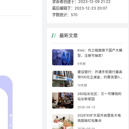
求索者创建于：
2023-12-09 21:22
最后编辑于：
2023-12-23 20:07
字数统计：
570
最新文章
Kimi：月之暗面旗下国产大模
型，注册可抽奖！
9天前
建设银行：开通手机银行最高
领100元立减金，约惠浙里ha
o羊毛！
19天前
260站长社区：又一可赚钱的
站长新家园
2026-06-13
2026“618”大促开启暨各大电
商超级红包集合
2026-05-14