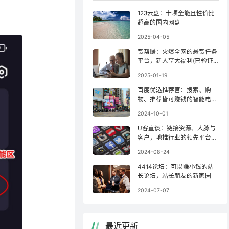
123云盘：十项全能且性价比
超高的国内网盘
2025-04-05
赏帮赚：火爆全网的悬赏任务
平台，新人享大福利(已验证
收款)！
2025-01-19
百度优选推荐官：搜索、购
物、推荐皆可赚钱的智能电商
联盟
2024-10-01
U客直谈：链接资源、人脉与
客户，地推行业的领先平台之
一！
2024-08-24
4414论坛：可以赚小钱的站
长论坛，站长朋友的新家园
2024-07-07
最近更新