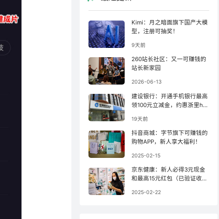
Kimi：月之暗面旗下国产大模
型，注册可抽奖！
9天前
260站长社区：又一可赚钱的
站长新家园
2026-06-13
建设银行：开通手机银行最高
领100元立减金，约惠浙里ha
o羊毛！
19天前
抖音商城：字节旗下可赚钱的
购物APP，新人享大福利！
2025-02-15
京东健康：新人必得3元现金
和最高15元红包（已验证收
款）！
2025-02-22