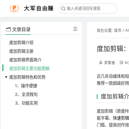
大军自由赚
🗂️ 文章目录
现在位置:
首页
/
A
度加剪辑介绍
度加剪辑：
度加剪辑注册
度加剪辑界面简介
求索者
A
度加剪辑主要功能图解
近几年自媒体和
度加剪辑特色和优势
推荐一款超级好用
1、操作便捷
2、全流程化
度加剪辑
3、功能实用
度加剪辑（原度咔
能字幕、
快速剪
门槛、提高创作